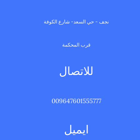
نجف - حي السعد- شارع الكوفة
قرب المحكمة
للاتصال
009647601555777
ايميل