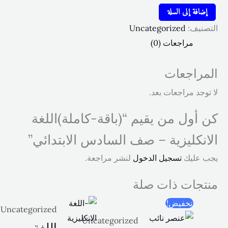
افة إلى السلة
نيف:
Uncategorized
-
مراجعات (0)
)اللغة
ليزية
راجعات
جد مراجعات بعد.
دس
أول من يقيم “(باقة-كاملة)اللغة
ائي
نكليزية – صف السادس الابتدائي”
عليك
تسجيل الدخول
لنشر مراجعة.
جات ذات صلة
تخفيض!
Uncategorized
Uncategorized
اللغة