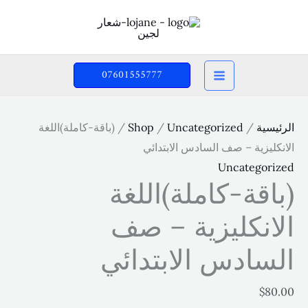
07601555777
سية
/
Uncategorized
/
Shop
/ (باقة-كاملة)اللغة
ليزية – صف السادس الابتدائي
Uncategor
اقة-كاملة)اللغة
انكليزية – صف
سادس الابتدائي
$
8