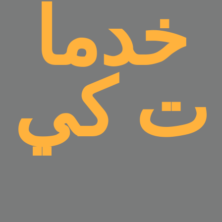
خدما
ت كي