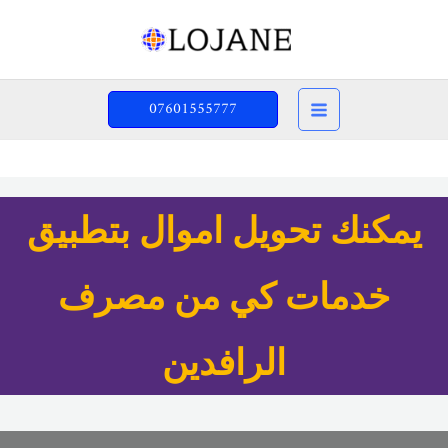
خطي
لى
لمحتوى
07601555777
…
يمكنك تحويل اموال بتطبيق
خدمات كي من مصرف
الرافدين