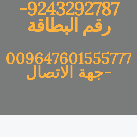
9243292787-
رقم البطاقة
009647601555777
-جهة الاتصال