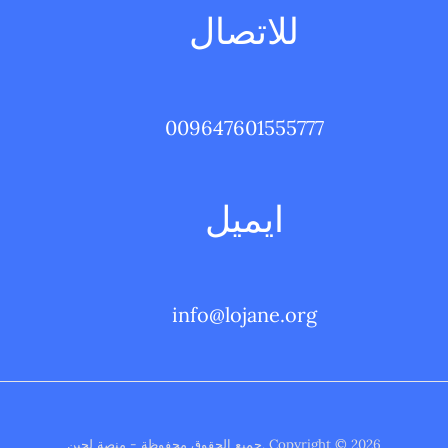
للاتصال
009647601555777
ايميل
info@lojane.org
Copyright © 2026 .جميع الحقوق محفوظة - منصة لجين