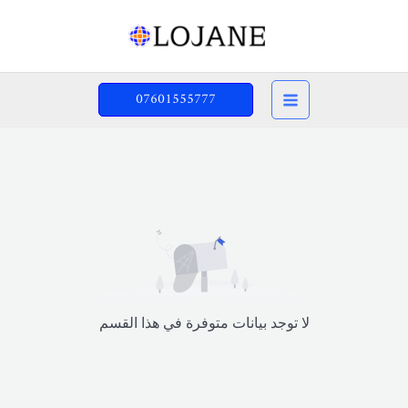
خطي
لى
لمحتوى
07601555777
لا توجد بيانات متوفرة في هذا القسم