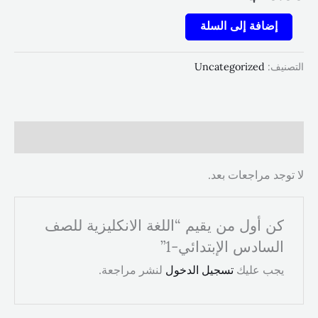
كمية
إضافة إلى السلة
اللغة
الانكليزية
التصنيف:
Uncategorized
للصف
السادس
الإبتدائي-1
مراجعات (0)
لا توجد مراجعات بعد.
كن أول من يقيم “اللغة الانكليزية للصف
السادس الإبتدائي-1”
يجب عليك
تسجيل الدخول
لنشر مراجعة.