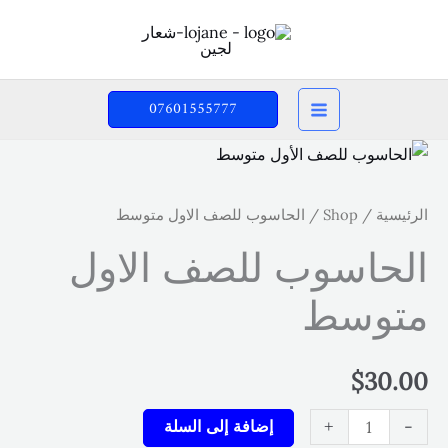
خطي
لى
لمحتوى
07601555777
الرئيسية
/
Shop
/ الحاسوب للصف الاول متوسط
الحاسوب للصف الاول
متوسط
$
30.00
كمية
إضافة إلى السلة
+
-