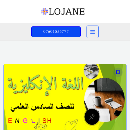
خطي
لى
لمحتوى
07601555777