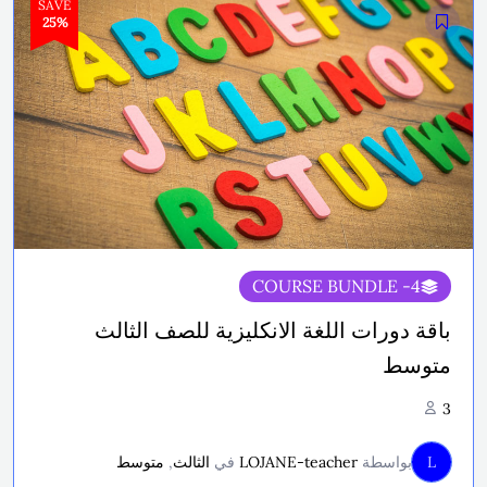
SAVE
25%
- COURSE BUNDLE
4
باقة دورات اللغة الانكليزية للصف الثالث
متوسط
3
L
بواسطة
LOJANE-teacher
في
الثالث
,
متوسط