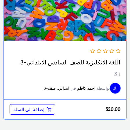
اللغة الانكليزية للصف السادس الابتدائي-3
1
اك
بواسطة
احمد كاظم
في
ابتدائي
,
صف-6
$
20.00
إضافة إلى السلة