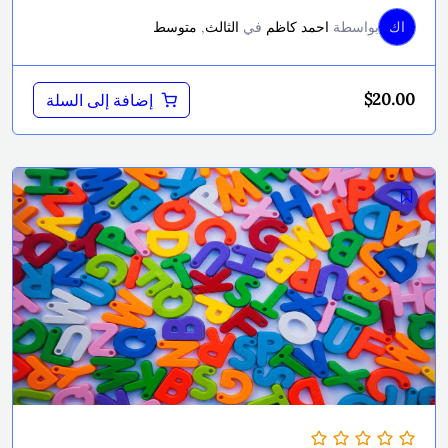
اك
بواسطة
احمد كاظم
في
الثالث
,
متوسط
$
20.00
إضافة إلى السلة