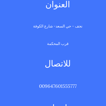
العنوان
نجف - حي السعد- شارع الكوفة
قرب المحكمة
للاتصال
009647601555777