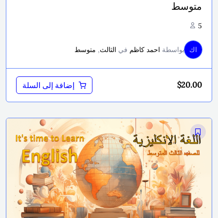
متوسط
5
اك
بواسطة
احمد كاظم
في
الثالث
,
متوسط
$
20.00
إضافة إلى السلة