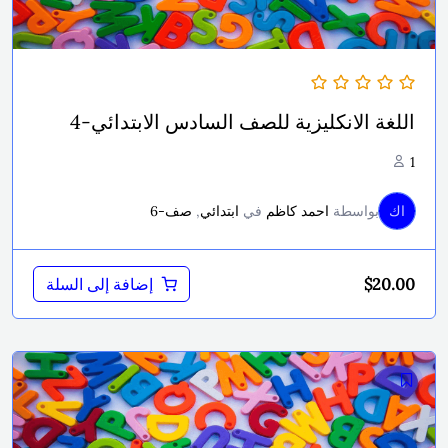
اللغة الانكليزية للصف السادس الابتدائي-4
1
اك
بواسطة
احمد كاظم
في
ابتدائي
,
صف-6
$
20.00
إضافة إلى السلة