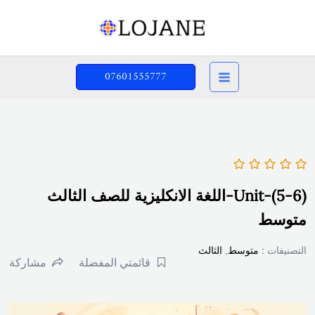
خطي
لى
لمحتوى
07601555777
Unit-(5-6)-اللغة الانكليزية للصف الثالث
متوسط
التصنيفات :
متوسط
,
الثالث
قائمتي المفضلة
مشاركة