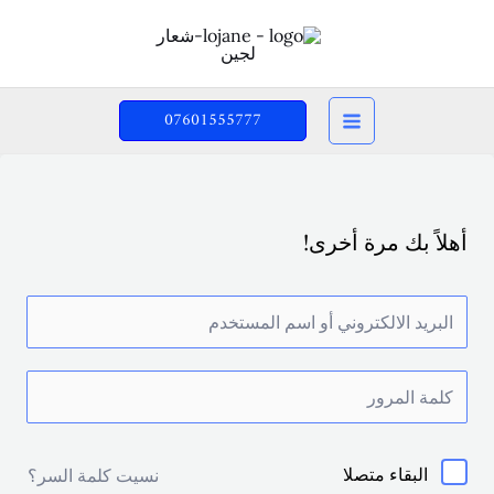
خطي
لى
لمحتوى
07601555777
أهلاً بك مرة أخرى!
البقاء متصلا
نسيت كلمة السر؟