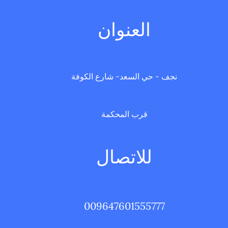
العنوان
نجف - حي السعد- شارع الكوفة
قرب المحكمة
للاتصال
009647601555777