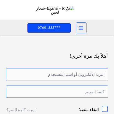
خطي
لى
لمحتوى
07601555777
أهلاً بك مرة أخرى!
البقاء متصلا
نسيت كلمة السر؟