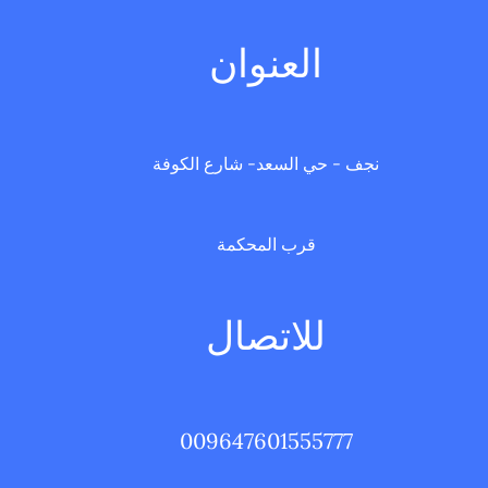
العنوان
نجف - حي السعد- شارع الكوفة
قرب المحكمة
للاتصال
009647601555777