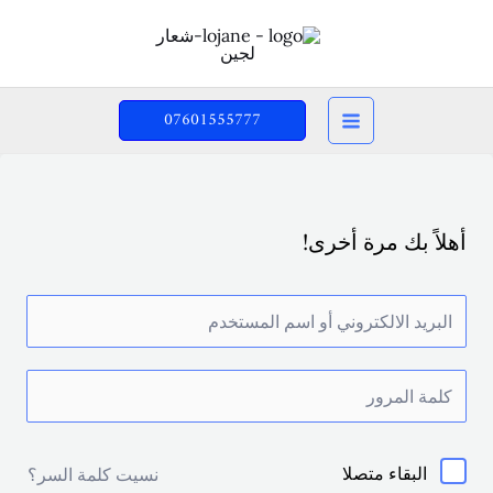
خطي
لى
لمحتوى
07601555777
أهلاً بك مرة أخرى!
البقاء متصلا
نسيت كلمة السر؟