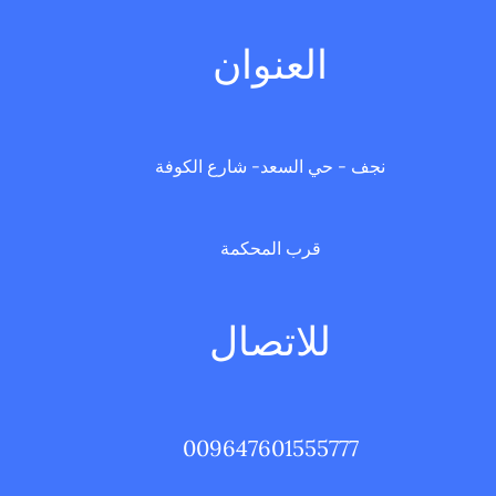
العنوان
نجف - حي السعد- شارع الكوفة
قرب المحكمة
للاتصال
009647601555777