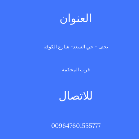
العنوان
نجف - حي السعد- شارع الكوفة
قرب المحكمة
للاتصال
009647601555777