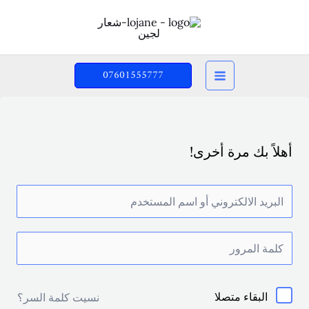
خطي
لى
لمحتوى
07601555777
أهلاً بك مرة أخرى!
البقاء متصلا
نسيت كلمة السر؟