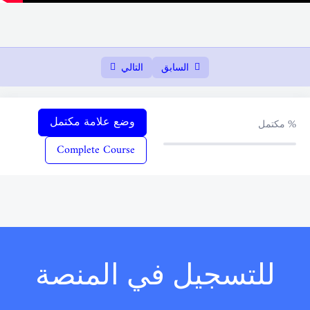
1-3- Where do they work-أين يعملون
14:00
1-4- (a-an-شرح) Our daily routine – روتيننا
29:45
اليومي
السابق
التالي
1-5-My favorite jobs – وظيفتي المفضلة
13:00
1-6- Two families – العائلتان
18:15
وضع علامة مكتمل
%
مكتمل
Complete Course
Check my understanding-اختبر فهمي
06:26
امتحان الفصل الاول
01:00:00
Unit two – الوحدة الثانية
0/6
Unit three – الوحدة الثالثة
0/5
للتسجيل في المنصة
Unit four – الوحدة الرابعة
0/4
0/5