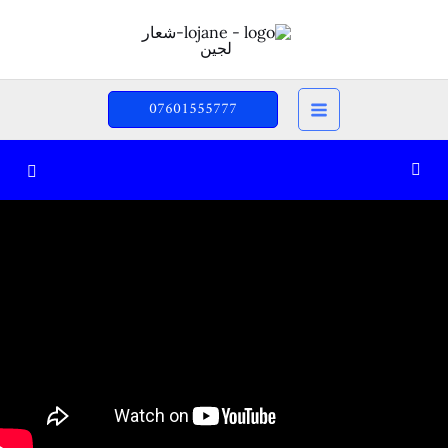
خطي
لى
لمحتوى
07601555777
المراجعة – الأساسيات
0/9
Unit one – الوحدة الاولى
0/9
1-1-a …My family-عائلتي
14:59
1-1-b …How many & How old-كم العدد-كم
08:36
الكمية
1-2-Jobs-الوظائف
18:19