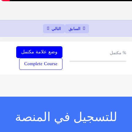
1-3- Where do they work-أين يعملون
14:00
1-4- (a-an-شرح) Our daily routine – روتيننا
29:45
اليومي
السابق
التالي
1-5-My favorite jobs – وظيفتي المفضلة
13:00
1-6- Two families – العائلتان
18:15
وضع علامة مكتمل
%
مكتمل
Complete Course
Check my understanding-اختبر فهمي
06:26
امتحان الفصل الاول
01:00:00
Unit two – الوحدة الثانية
0/6
Unit three – الوحدة الثالثة
0/5
للتسجيل في المنصة
Unit four – الوحدة الرابعة
0/4
0/5