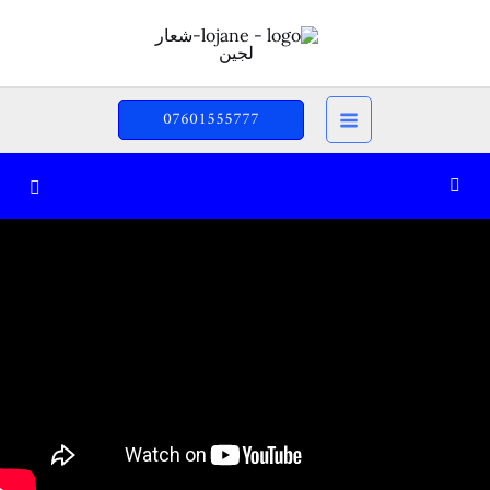
خطي
لى
لمحتوى
07601555777
المراجعة – الأساسيات
0/9
Unit one – الوحدة الاولى
0/9
1-1-a …My family-عائلتي
14:59
1-1-b …How many & How old-كم العدد-كم
08:36
الكمية
1-2-Jobs-الوظائف
18:19