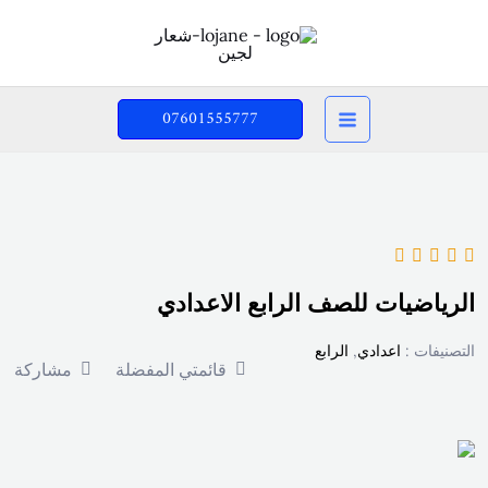
خطي
لى
لمحتوى
07601555777
الرياضيات للصف الرابع الاعدادي
التصنيفات :
اعدادي
,
الرابع
قائمتي المفضلة
مشاركة