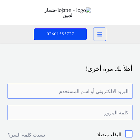
خطي
لى
لمحتوى
07601555777
أهلاً بك مرة أخرى!
البقاء متصلا
نسيت كلمة السر؟