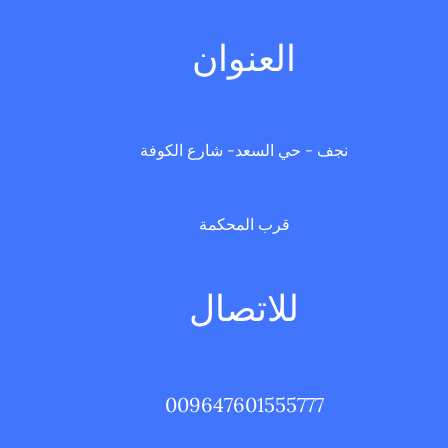
العنوان
نجف - حي السعد- شارع الكوفة
قرب المحكمة
للاتصال
009647601555777