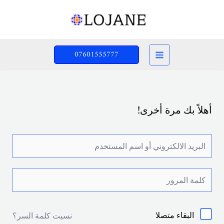
خطي
لى
لمحتوى
07601555777
أهلاً بك مرة أخرى!
البقاء متصلا
نسيت كلمة السر؟