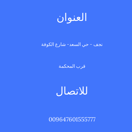
العنوان
نجف - حي السعد- شارع الكوفة
قرب المحكمة
للاتصال
009647601555777