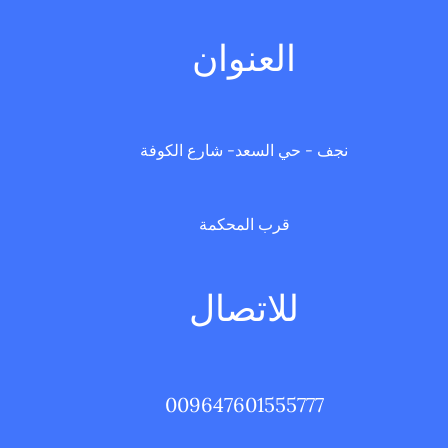
العنوان
نجف - حي السعد- شارع الكوفة
قرب المحكمة
للاتصال
009647601555777