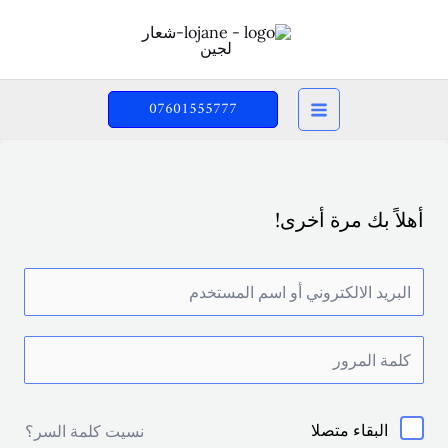
خطي
لى
لمحتوى
07601555777
أهلاً بك مرة أخرى!
البقاء متصلا
نسيت كلمة السر؟