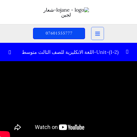
خطي
لى
لمحتوى
07601555777
Unit-(1-2)-اللغة الانكليزية للصف الثالث متوسط
المراجعة
0/2
1-Sentence-الجملة
09:40
2- Has – Have – تمارين على استخدام
06:03
Unit-1 – الوحدة الأولى
0/10
Unit-2 – الوحدة الثانية
0/10