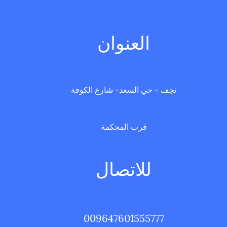
العنوان
نجف - حي السعد- شارع الكوفة
قرب المحكمة
للاتصال
009647601555777