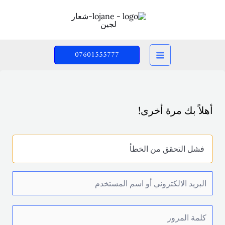
خطي
لى
لمحتوى
07601555777
أهلاً بك مرة أخرى!
فشل التحقق من الخطأ