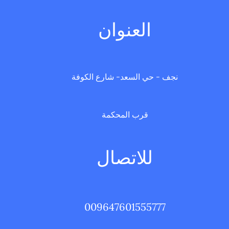
العنوان
نجف - حي السعد- شارع الكوفة
قرب المحكمة
للاتصال
009647601555777