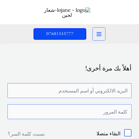
خطي
لى
لمحتوى
07601555777
أهلاً بك مرة أخرى!
البقاء متصلا
نسيت كلمة السر؟