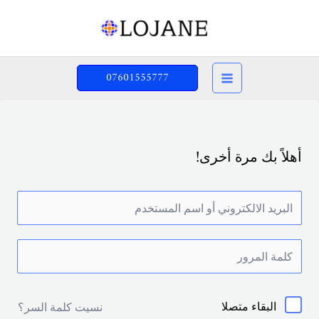
خطي
لى
لمحتوى
07601555777
أهلاً بك مرة أخرى!
البقاء متصلا
نسيت كلمة السر؟