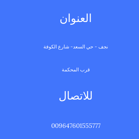
العنوان
نجف - حي السعد- شارع الكوفة
قرب المحكمة
للاتصال
009647601555777