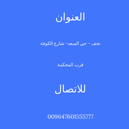
العنوان
نجف - حي السعد- شارع الكوفة
قرب المحكمة
للاتصال
009647601555777