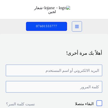
خطي
لى
لمحتوى
07601555777
أهلاً بك مرة أخرى!
البقاء متصلا
نسيت كلمة السر؟