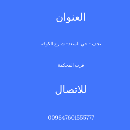
العنوان
نجف - حي السعد- شارع الكوفة
قرب المحكمة
للاتصال
009647601555777