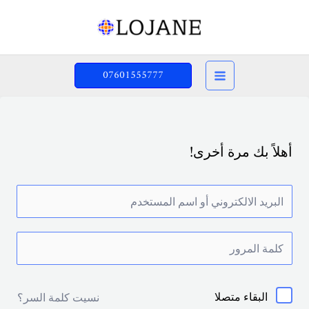
خطي
لى
لمحتوى
07601555777
أهلاً بك مرة أخرى!
البقاء متصلا
نسيت كلمة السر؟