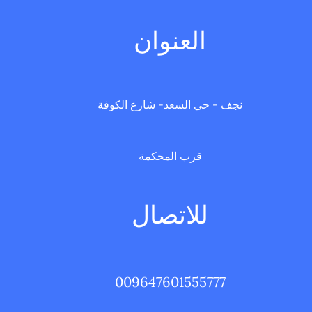
العنوان
نجف - حي السعد- شارع الكوفة
قرب المحكمة
للاتصال
009647601555777