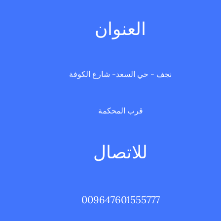
العنوان
نجف - حي السعد- شارع الكوفة
قرب المحكمة
للاتصال
009647601555777