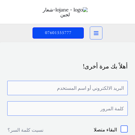
خطي
لى
لمحتوى
07601555777
أهلاً بك مرة أخرى!
البقاء متصلا
نسيت كلمة السر؟