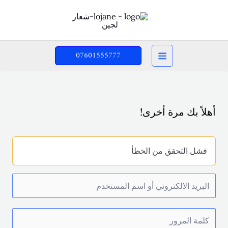
خطي
لى
لمحتوى
07601555777
أهلاً بك مرة أخرى!
فشل التحقق من الخطأ