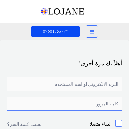
خطي
لى
لمحتوى
07601555777
أهلاً بك مرة أخرى!
البقاء متصلا
نسيت كلمة السر؟