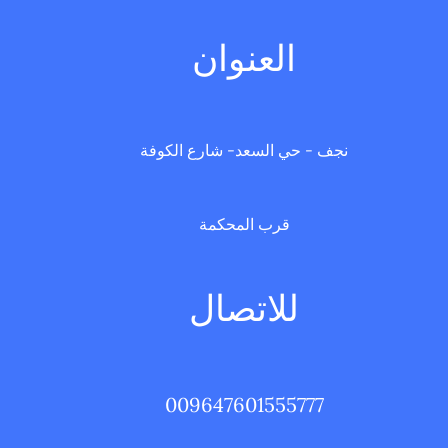
العنوان
نجف - حي السعد- شارع الكوفة
قرب المحكمة
للاتصال
009647601555777