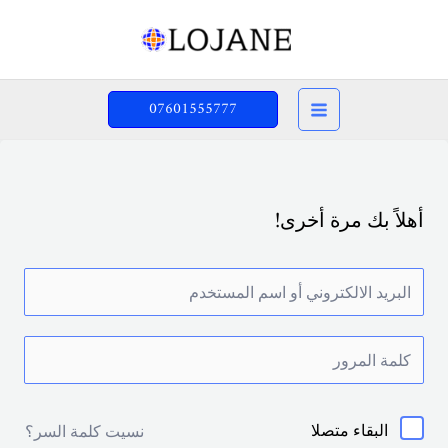
خطي
لى
لمحتوى
07601555777
أهلاً بك مرة أخرى!
البقاء متصلا
نسيت كلمة السر؟