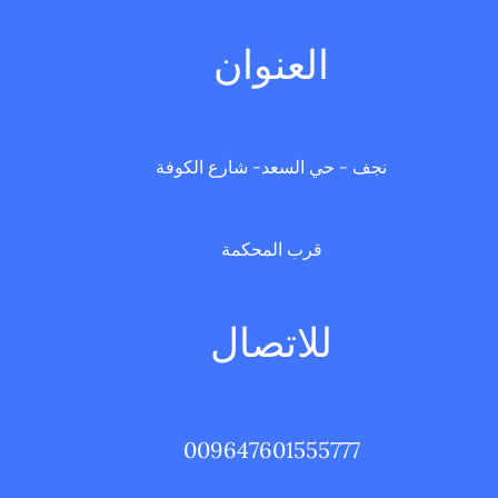
العنوان
نجف - حي السعد- شارع الكوفة
قرب المحكمة
للاتصال
009647601555777