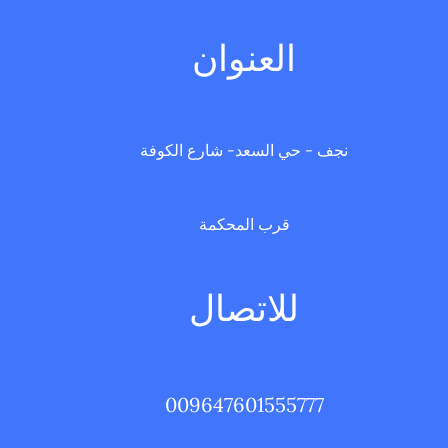
العنوان
نجف - حي السعد- شارع الكوفة
قرب المحكمة
للاتصال
009647601555777