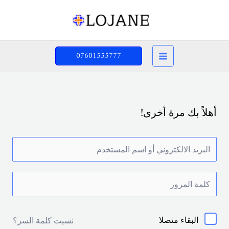
خطي
لى
لمحتوى
07601555777
أهلاً بك مرة أخرى!
البقاء متصلا
نسيت كلمة السر؟