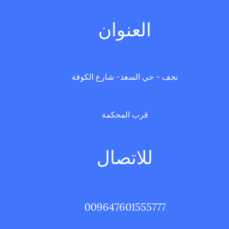
العنوان
نجف - حي السعد- شارع الكوفة
قرب المحكمة
للاتصال
009647601555777