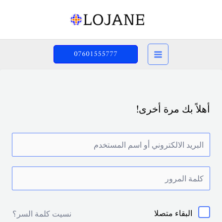
خطي
لى
لمحتوى
07601555777
أهلاً بك مرة أخرى!
البقاء متصلا
نسيت كلمة السر؟