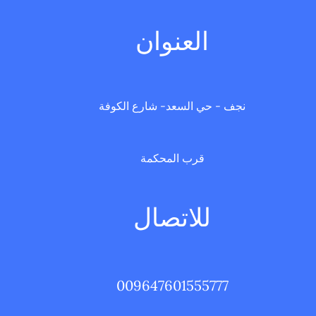
العنوان
نجف - حي السعد- شارع الكوفة
قرب المحكمة
للاتصال
009647601555777