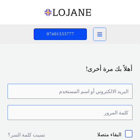
خطي
لى
لمحتوى
07601555777
أهلاً بك مرة أخرى!
البقاء متصلا
نسيت كلمة السر؟