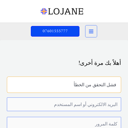
خطي
لى
لمحتوى
07601555777
أهلاً بك مرة أخرى!
فشل التحقق من الخطأ