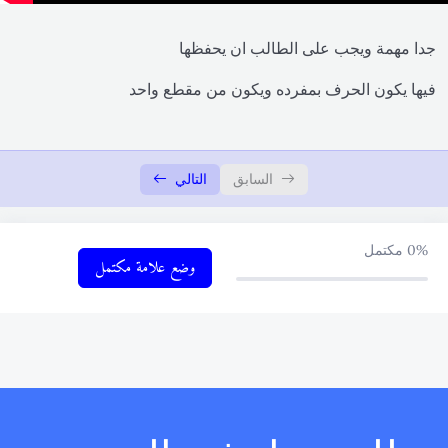
1-أهم الافعال القياسية
00:00
جدا مهمة ويجب على الطالب ان يحفظها
2- أهم الافعال القياسية
00:00
فيها يكون الحرف بمفرده ويكون من مقطع واحد
3- أهم الافعال الشاذة
00:00
4- أهم الافعال الشاذة
00:00
السابق
التالي
Unit one – الوحدة الاولى
0/9
0%
مكتمل
Unit two – الوحدة الثانية
وضع علامة مكتمل
0/6
الامثلة التطبيقية
0/6