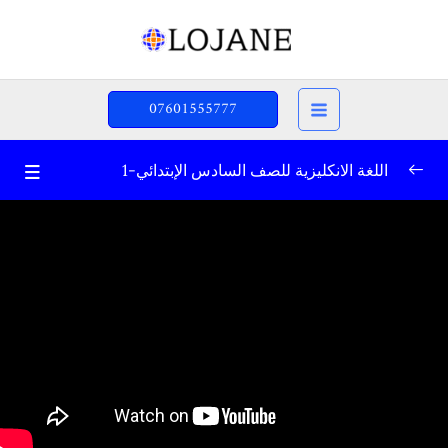
خطي
لى
لمحتوى
07601555777
اللغة الانكليزية للصف السادس الإبتدائي-1
المراجعة – الأساسيات
0/9
اصوات الحروف ج1
04:29
اصوات الحروف-ج2
14:07
الجملة
08:59
أهم الأسماء-1
00:00
أهم الأسماء-2
00:00