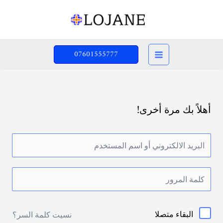
خطي
لى
لمحتوى
07601555777
أهلاً بك مرة أخرى!
البقاء متصلا
نسيت كلمة السر؟