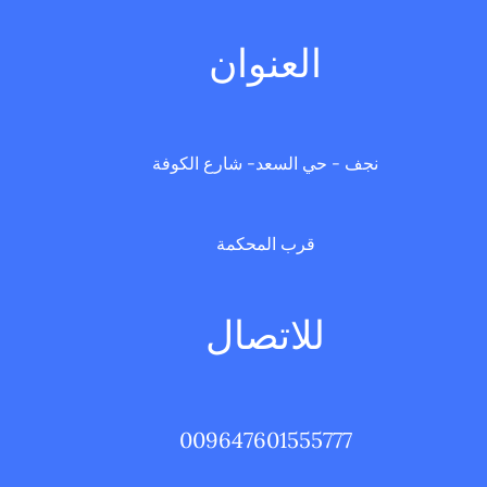
العنوان
نجف - حي السعد- شارع الكوفة
قرب المحكمة
للاتصال
009647601555777