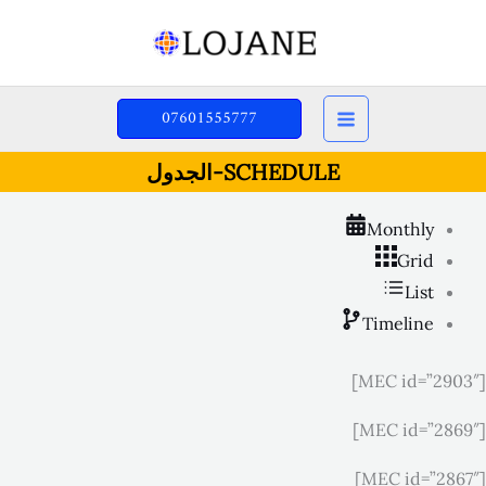
خطي
لى
لمحتوى
07601555777
SCHEDULE-الجدول
Monthly
Grid
List
Timeline
[MEC id=”2903″]
[MEC id=”2869″]
[MEC id=”2867″]