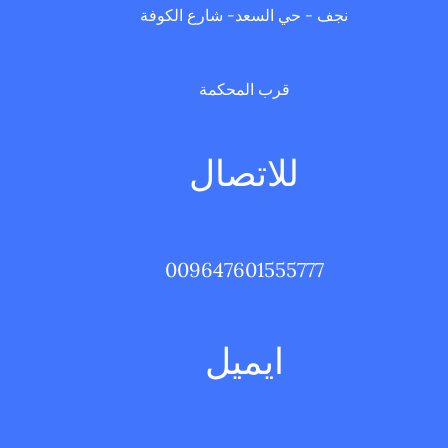
نجف - حي السعد- شارع الكوفة
قرب المحكمة
للاتصال
009647601555777
ايميل